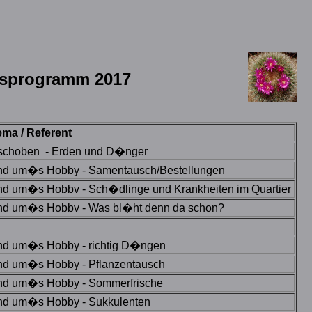
esprogramm 2017
ma / Referent
schoben - Erden und D�nger
d um�s Hobby - Samentausch/Bestellungen
d um�s Hobbv - Sch�dlinge und Krankheiten im Quartier
d um�s Hobbv - Was bl�ht denn da schon?
d um�s Hobby - richtig D�ngen
d um�s Hobby - Pflanzentausch
d um�s Hobby - Sommerfrische
d um�s Hobby - Sukkulenten