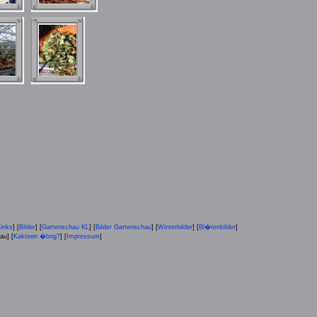
Links
] [
Bilder
] [
Gartenschau KL
] [
Bilder Gartenschau
] [
Winterbilder
] [
Bl�tenbilder
]
u] [
Kakteen �brig?
] [
Impressum
]