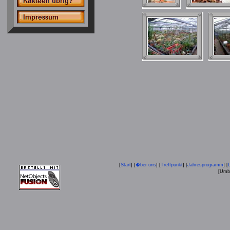
[
Start
] [
�ber uns
] [
Treffpunkt
] [
Jahresprogramm
] [
[Umba